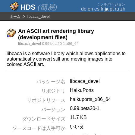
;
フルバージョン
(簡易)
de
en
es
fr
ja
pt
ru
zh
ホーム
libcaca_devel
An ASCII art rendering library
(development files)
libcaca_devel-0.99.beta20-1-x86_64
libcaca is a software library which allows applications to
automatically convert still and moving images into
colored ASCII art.
libcaca_devel
パッケージ名
HaikuPorts
リポジトリ
haikuports_x86_64
リポジトリソース
0.99.beta20-1
バージョン
11.7 KB
ダウンロードサイズ
いいえ
ソースコードは入手可か