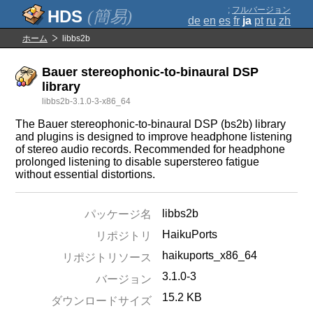
;
フルバージョン
(簡易)
de
en
es
fr
ja
pt
ru
zh
ホーム
libbs2b
Bauer stereophonic-to-binaural DSP
library
libbs2b-3.1.0-3-x86_64
The Bauer stereophonic-to-binaural DSP (bs2b) library
and plugins is designed to improve headphone listening
of stereo audio records. Recommended for headphone
prolonged listening to disable superstereo fatigue
without essential distortions.
libbs2b
パッケージ名
HaikuPorts
リポジトリ
haikuports_x86_64
リポジトリソース
3.1.0-3
バージョン
15.2 KB
ダウンロードサイズ