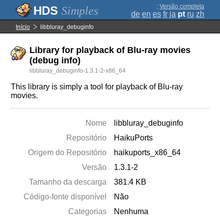
;
Versão completa
Simples
de
en
es
fr
ja
pt
ru
zh
Início
libbluray_debuginfo
Library for playback of Blu-ray movies
(debug info)
libbluray_debuginfo-1.3.1-2-x86_64
This library is simply a tool for playback of Blu-ray
movies.
Nome
libbluray_debuginfo
Repositório
HaikuPorts
Origem do Repositório
haikuports_x86_64
Versão
1.3.1-2
Tamanho da descarga
381.4 KB
Código-fonte disponível
Não
Categorias
Nenhuma