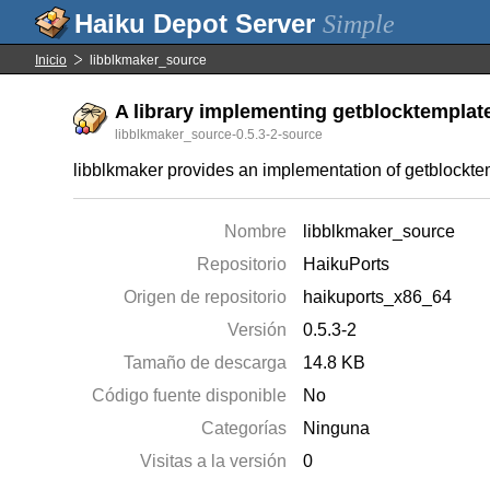
Simple
Inicio
libblkmaker_source
A library implementing getblocktemplate
libblkmaker_source-0.5.3-2-source
libblkmaker provides an implementation of getblocktemp
Nombre
libblkmaker_source
Repositorio
HaikuPorts
Origen de repositorio
haikuports_x86_64
Versión
0.5.3-2
Tamaño de descarga
14.8 KB
Código fuente disponible
No
Categorías
Ninguna
Visitas a la versión
0