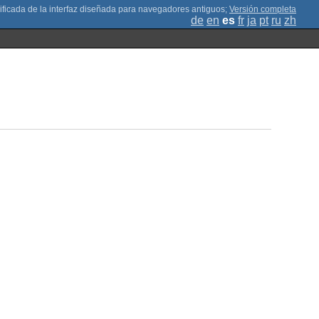
;
Versión completa
de
en
es
fr
ja
pt
ru
zh