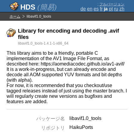
;
フルバージョン
(簡易)
de
en
es
fr
ja
pt
ru
zh
ホーム
libavif1.0_tools
Library for encoding and decoding .avif
files
libavif1.0_tools-1.4.1-1-x86_64
This library aims to be a friendly, portable C
implementation of the AV1 Image File Format, as
described here: https://aomediacodec.github.io/av1-avif/
It is a work-in-progress, but can already encode and
decode all AOM supported YUV formats and bit depths
(with alpha).
For now, it is recommended that you checkout/use
tagged releases instead of just using the master branch. I
will regularly create new versions as bugfixes and
features are added.
libavif1.0_tools
パッケージ名
HaikuPorts
リポジトリ