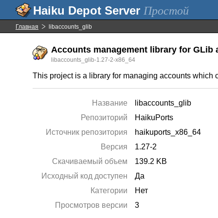
Простой
Главная
libaccounts_glib
Accounts management library for GLib 
libaccounts_glib-1.27-2-x86_64
This project is a library for managing accounts which c
Название
libaccounts_glib
Репозиторий
HaikuPorts
Источник репозитория
haikuports_x86_64
Версия
1.27-2
Скачиваемый объем
139.2 KB
Исходный код доступен
Да
Категории
Нет
Просмотров версии
3