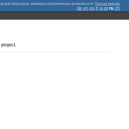
;
Полная версия
de
en
es
fr
ja
pt
ru
zh
 project.