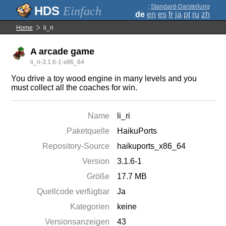
;
Standard-Darstellung
Einfach
de
en
es
fr
ja
pt
ru
zh
Home
li_ri
A arcade game
li_ri-3.1.6-1-x86_64
You drive a toy wood engine in many levels and you
must collect all the coaches for win.
Name
li_ri
Paketquelle
HaikuPorts
Repository-Source
haikuports_x86_64
Version
3.1.6-1
Größe
17.7 MB
Quellcode verfügbar
Ja
Kategorien
keine
Versionsanzeigen
43