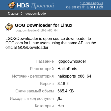
;
Полная версия
Простой
de
en
es
fr
ja
pt
ru
zh
Главная
lgogdownloader
GOG Downloader for Linux
lgogdownloader-3.18-2-x86_64
LGOGDownloader is open source downloader to
GOG.com for Linux users using the same API as the
official GOGDownloader
Название
lgogdownloader
Репозиторий
HaikuPorts
Источник репозитория
haikuports_x86_64
Версия
3.18-2
Скачиваемый объем
665.4 KB
Исходный код доступен
Да
Категории
Нет