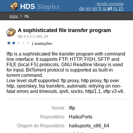
;
Versão completa
Simples
de
en
es
fr
ja
pt
ru
zh
Início
lftp
A sophisticated file transfer program
lftp-4.9.2-2-x86_64
1 avaliações
lftp is a sophisticated file transfer program with command
line interface. It supports FTP, HTTP, FISH, SFTP and
FILE (local FS) protocols. GNU Readline library is used
for input. BitTorrent protocol is supported as built-in
torrent command.
Low level stuff supported: ftp proxy, http proxy, ftp over
http, opie/skey, fxp transfers, automatic retrying on non-
fatal errors and timeouts, ipv6, socks, http/1.1, sftp v3-v6.
Nome
lftp
Repositório
HaikuPorts
Origem do Repositório
haikuports_x86_64