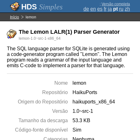
;
Versão completa
Simples
de
en
es
fr
ja
pt
ru
zh
Início
lemon
The Lemon LALR(1) Parser Generator
lemon-1.0~src-1-x86_64
The SQL language parser for SQLite is generated using
a code-generator program called "Lemon". The Lemon
program reads a grammar of the input language and
emits C-code to implement a parser for that language.
Nome
lemon
Repositório
HaikuPorts
Origem do Repositório
haikuports_x86_64
Versão
1.0~src-1
Tamanho da descarga
53.3 KB
Código-fonte disponível
Sim
Categorias
Nenhuma