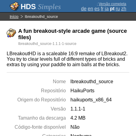
;
Versão completa
Simples
de
en
es
fr
ja
pt
ru
zh
Início
lbreakouthd_source
A fun breakout-style arcade game (source
files)
lbreakouthd_source-1.1.1-1-source
LBreakoutHD is a scaleable 16:9 remake of LBreakout2.
You try to clear levels full of different types of bricks and
extras by using your paddle to aim balls at the bricks.
Nome
lbreakouthd_source
Repositório
HaikuPorts
Origem do Repositório
haikuports_x86_64
Versão
1.1.1-1
Tamanho da descarga
4.2 MB
Código-fonte disponível
Não