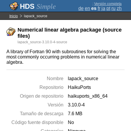
;
Versión completa
Simple
de
en
es
fr
ja
pt
ru
zh
Inicio
lapack_source
Numerical linear algebra package (source
files)
lapack_source-3.10.0-4-source
A library of Fortran 90 with subroutines for solving the
most commonly occurring problems in numerical linear
algebra.
Nombre
lapack_source
Repositorio
HaikuPorts
Origen de repositorio
haikuports_x86_64
Versión
3.10.0-4
Tamaño de descarga
7.6 MB
Código fuente disponible
No