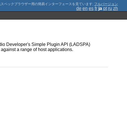
;
フルバージョン
de
en
es
fr
ja
pt
ru
zh
Audio Developer's Simple Plugin API (LADSPA)
 against a range of host applications.