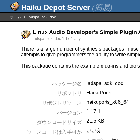
(簡易)
ホーム
ladspa_sdk_doc
Linux Audio Developer's Simple Plugin 
ladspa_sdk_doc-1.17-1-any
There is a large number of synthesis packages in use
attempts to give programmers the ability to write simp
This package contains the example plug-ins and too
ladspa_sdk_doc
パッケージ名
HaikuPorts
リポジトリ
haikuports_x86_64
リポジトリソース
1.17-1
バージョン
21.5 KB
ダウンロードサイズ
いいえ
ソースコードは入手可か