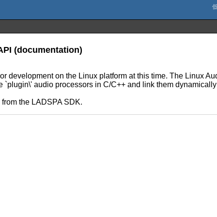
API (documentation)
 or development on the Linux platform at this time. The Linux 
le `plugin\' audio processors in C/C++ and link them dynamically
ls from the LADSPA SDK.