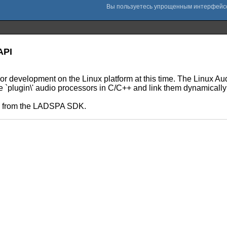
API
 or development on the Linux platform at this time. The Linux 
le `plugin\' audio processors in C/C++ and link them dynamically
ls from the LADSPA SDK.