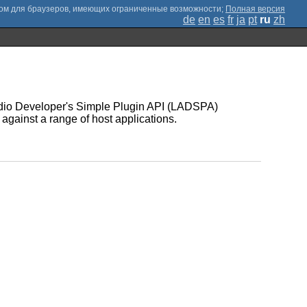
;
Полная версия
de
en
es
fr
ja
pt
ru
zh
Audio Developer's Simple Plugin API (LADSPA)
 against a range of host applications.