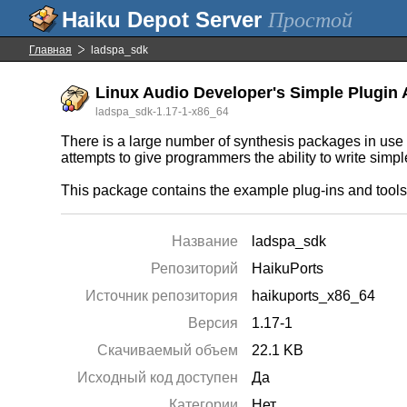
Простой
Главная
ladspa_sdk
Linux Audio Developer's Simple Plugin 
ladspa_sdk-1.17-1-x86_64
There is a large number of synthesis packages in use
attempts to give programmers the ability to write simp
This package contains the example plug-ins and too
Название
ladspa_sdk
Репозиторий
HaikuPorts
Источник репозитория
haikuports_x86_64
Версия
1.17-1
Скачиваемый объем
22.1 KB
Исходный код доступен
Да
Категории
Нет