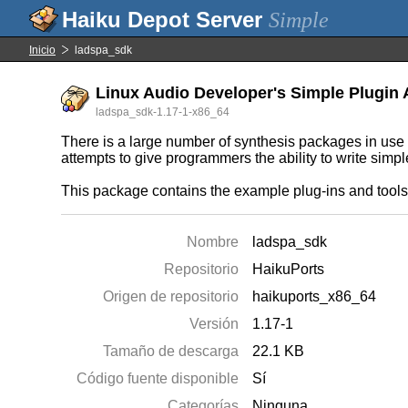
Simple
Inicio
ladspa_sdk
Linux Audio Developer's Simple Plugin 
ladspa_sdk-1.17-1-x86_64
There is a large number of synthesis packages in use
attempts to give programmers the ability to write simp
This package contains the example plug-ins and too
Nombre
ladspa_sdk
Repositorio
HaikuPorts
Origen de repositorio
haikuports_x86_64
Versión
1.17-1
Tamaño de descarga
22.1 KB
Código fuente disponible
Sí
Categorías
Ninguna