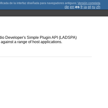
;
Versión completa
de
en
es
fr
ja
pt
ru
zh
Audio Developer's Simple Plugin API (LADSPA)
 against a range of host applications.