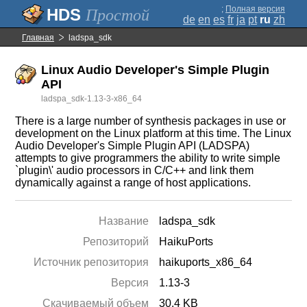
;
Полная версия
Простой
de
en
es
fr
ja
pt
ru
zh
Главная
ladspa_sdk
Linux Audio Developer's Simple Plugin
API
ladspa_sdk-1.13-3-x86_64
There is a large number of synthesis packages in use or
development on the Linux platform at this time. The Linux
Audio Developer's Simple Plugin API (LADSPA)
attempts to give programmers the ability to write simple
`plugin\' audio processors in C/C++ and link them
dynamically against a range of host applications.
Название
ladspa_sdk
Репозиторий
HaikuPorts
Источник репозитория
haikuports_x86_64
Версия
1.13-3
Скачиваемый объем
30.4 KB