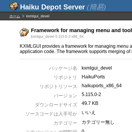
(簡易)
ホーム
kxmlgui_devel
Framework for managing menu and toolb
kxmlgui_devel-5.115.0-2-x86_64
KXMLGUI provides a framework for managing menu and 
application code. The framework supports merging of mu
kxmlgui_devel
パッケージ名
HaikuPorts
リポジトリ
haikuports_x86_64
リポジトリソース
5.115.0-2
バージョン
49.7 KB
ダウンロードサイズ
いいえ
ソースコードは入手可か
カテゴリー無し
カテゴリー
0