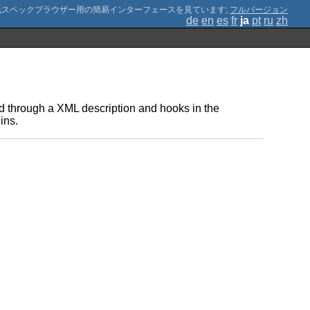
;
フルバージョン
de
en
es
fr
ja
pt
ru
zh
d through a XML description and hooks in the
ins.