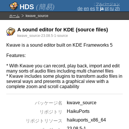
;
フルバージョン
(簡易)
de
en
es
fr
ja
pt
ru
zh
ホーム
kwave_source
A sound editor for KDE (source files)
kwave_source-23.08.5-1-source
Kwave is a sound editor built on KDE Frameworks 5
Features:
* With Kwave you can record, play back, import and edit
many sorts of audio files including multi channel files
* Kwave includes some plugins to transform audio files in
several ways and presents a graphical view with a
complete zoom and scroll capability
kwave_source
パッケージ名
HaikuPorts
リポジトリ
haikuports_x86_64
リポジトリソース
23.08.5-1