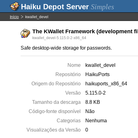
Simples
Início
kwallet_devel
The KWallet Framework (development fi
kwallet_devel-5.115.0-2-x86_64
Safe desktop-wide storage for passwords.
Nome
kwallet_devel
Repositório
HaikuPorts
Origem do Repositório
haikuports_x86_64
Versão
5.115.0-2
Tamanho da descarga
8.8 KB
Código-fonte disponível
Não
Categorias
Nenhuma
Visualizações da Versão
0