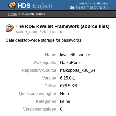
;
Standard-Darstellung
Einfach
de
en
es
fr
ja
pt
ru
zh
Home
kwallet6_source
The KDE KWallet Framework (source files)
kwallet6_source-6.25.0-1-source
Safe desktop-wide storage for passwords.
Name
kwallet6_source
Paketquelle
HaikuPorts
Repository-Source
haikuports_x86_64
Version
6.25.0-1
Größe
678.5 KB
Quellcode verfügbar
Nein
Kategorien
keine
Versionsanzeigen
0