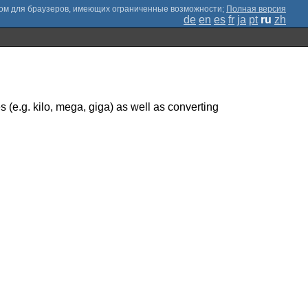
;
Полная версия
de
en
es
fr
ja
pt
ru
zh
s (e.g. kilo, mega, giga) as well as converting