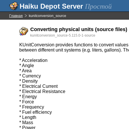
Простой
Главная
kunitconversion_source
Converting physical units (source files)
kunitconversion_source-5.115.0-1-source
KUnitConversion provides functions to convert values in 
between different unit systems (e.g. liters, gallons). 
* Acceleration
* Angle
* Area
* Currency
* Density
* Electrical Current
* Electrical Resistance
* Energy
* Force
* Frequency
* Fuel efficiency
* Length
* Mass
* Power