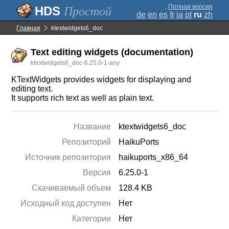
;
Полная версия
Простой
de
en
es
fr
ja
pt
ru
zh
Главная
ktextwidgets6_doc
Text editing widgets (documentation)
ktextwidgets6_doc-6.25.0-1-any
KTextWidgets provides widgets for displaying and
editing text.
It supports rich text as well as plain text.
Название
ktextwidgets6_doc
Репозиторий
HaikuPorts
Источник репозитория
haikuports_x86_64
Версия
6.25.0-1
Скачиваемый объем
128.4 KB
Исходный код доступен
Нет
Категории
Нет