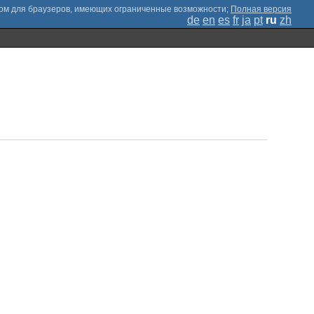
;
Полная версия
de
en
es
fr
ja
pt
ru
zh