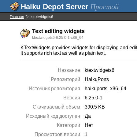
Простой
Главная
ktextwidgets6
Text editing widgets
ktextwidgets6-6.25.0-1-x86_64
KTextWidgets provides widgets for displaying and editi
It supports rich text as well as plain text.
Название
ktextwidgets6
Репозиторий
HaikuPorts
Источник репозитория
haikuports_x86_64
Версия
6.25.0-1
Скачиваемый объем
390.5 KB
Исходный код доступен
Да
Категории
Нет
Просмотров версии
1