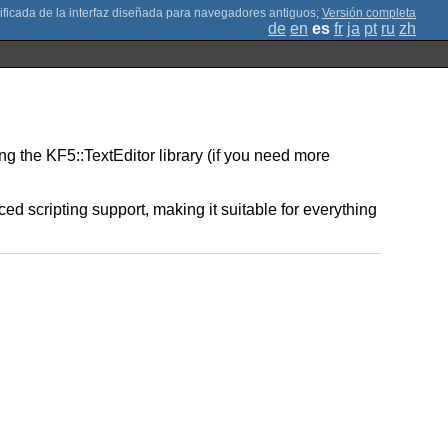
;
Versión completa
de
en
es
fr
ja
pt
ru
zh
ng the KF5::TextEditor library (if you need more
d scripting support, making it suitable for everything