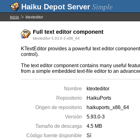
Simple
Inicio
ktexteditor
Full text editor component
ktexteditor-5.93.0-3-x86_64
KTextEditor provides a powerful text editor component 
control).
The text editor component contains many useful feature
from a simple embedded text-file editor to an advance
Nombre
ktexteditor
Repositorio
HaikuPorts
Origen de repositorio
haikuports_x86_64
Versión
5.93.0-3
Tamaño de descarga
4.5 MB
Código fuente disponible
Sí