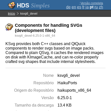
;
Versão completa
Simples
de
en
es
fr
ja
pt
ru
zh
Início
ksvg6_devel
Components for handling SVGs
(development files)
ksvg6_devel-6.25.0-1-x86_64
KSvg provides both C++ classes and QtQuick
components to render svgs based on image packs.
Compared to plain QSvg, it caches the rendered images
on disk with KImageCache, and can re-color properly
crafted svg shapes that include internal stylesheets.
Nome
ksvg6_devel
Repositório
HaikuPorts
Origem do Repositório
haikuports_x86_64
Versão
6.25.0-1
Tamanho da descarga
13.4 KB