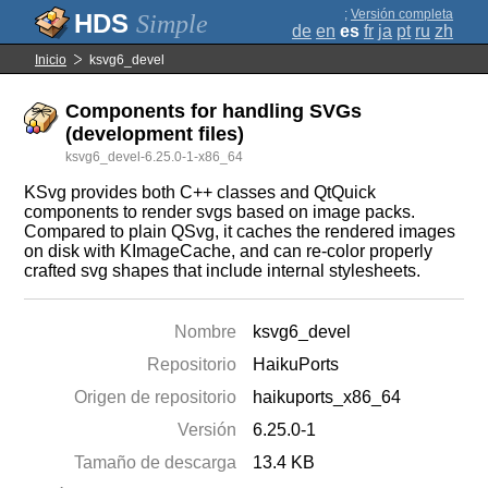
;
Versión completa
Simple
de
en
es
fr
ja
pt
ru
zh
Inicio
ksvg6_devel
Components for handling SVGs
(development files)
ksvg6_devel-6.25.0-1-x86_64
KSvg provides both C++ classes and QtQuick
components to render svgs based on image packs.
Compared to plain QSvg, it caches the rendered images
on disk with KImageCache, and can re-color properly
crafted svg shapes that include internal stylesheets.
Nombre
ksvg6_devel
Repositorio
HaikuPorts
Origen de repositorio
haikuports_x86_64
Versión
6.25.0-1
Tamaño de descarga
13.4 KB