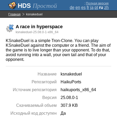
;
Полная версия
Простой
de
en
es
fr
ja
pt
ru
zh
Главная
ksnakeduel
A race in hyperspace
ksnakeduel-25.08.0-1-x86_64
KSnakeDuel is a simple Tron-Clone. You can play
KSnakeDuel against the computer or a friend. The aim of
the game is to live longer than your opponent. To do that,
avoid running into a wall, your own tail and that of your
opponent.
Название
ksnakeduel
Репозиторий
HaikuPorts
Источник репозитория
haikuports_x86_64
Версия
25.08.0-1
Скачиваемый объем
307.9 KB
Исходный код доступен
Да