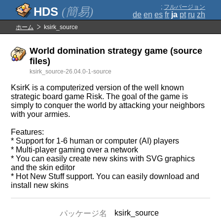
;
フルバージョン
(簡易)
de
en
es
fr
ja
pt
ru
zh
ホーム
ksirk_source
World domination strategy game (source
files)
ksirk_source-26.04.0-1-source
KsirK is a computerized version of the well known
strategic board game Risk. The goal of the game is
simply to conquer the world by attacking your neighbors
with your armies.
Features:
* Support for 1-6 human or computer (AI) players
* Multi-player gaming over a network
* You can easily create new skins with SVG graphics
and the skin editor
* Hot New Stuff support. You can easily download and
install new skins
ksirk_source
パッケージ名