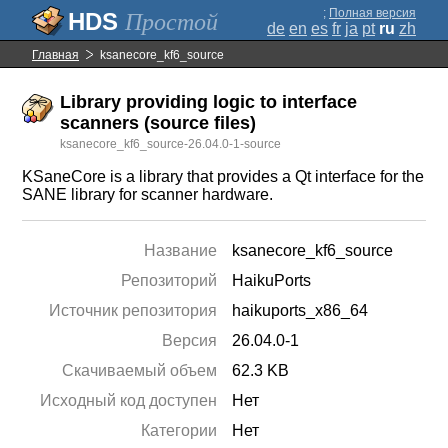
;
Полная версия
Простой
de
en
es
fr
ja
pt
ru
zh
Главная
ksanecore_kf6_source
Library providing logic to interface
scanners (source files)
ksanecore_kf6_source-26.04.0-1-source
KSaneCore is a library that provides a Qt interface for the
SANE library for scanner hardware.
Название
ksanecore_kf6_source
Репозиторий
HaikuPorts
Источник репозитория
haikuports_x86_64
Версия
26.04.0-1
Скачиваемый объем
62.3 KB
Исходный код доступен
Нет
Категории
Нет