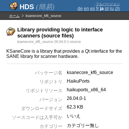
;
フルバージョン
(簡易)
de
en
es
fr
ja
pt
ru
zh
ホーム
ksanecore_kf6_source
Library providing logic to interface
scanners (source files)
ksanecore_kf6_source-26.04.0-1-source
KSaneCore is a library that provides a Qt interface for the
SANE library for scanner hardware.
ksanecore_kf6_source
パッケージ名
HaikuPorts
リポジトリ
haikuports_x86_64
リポジトリソース
26.04.0-1
バージョン
62.3 KB
ダウンロードサイズ
いいえ
ソースコードは入手可か
カテゴリー無し
カテゴリー