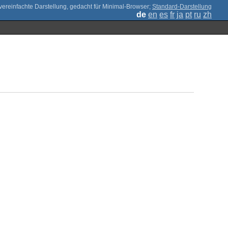
;
Standard-Darstellung
de
en
es
fr
ja
pt
ru
zh