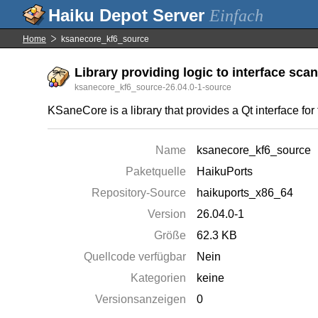
Einfach
Home
ksanecore_kf6_source
Library providing logic to interface scan
ksanecore_kf6_source-26.04.0-1-source
KSaneCore is a library that provides a Qt interface fo
Name
ksanecore_kf6_source
Paketquelle
HaikuPorts
Repository-Source
haikuports_x86_64
Version
26.04.0-1
Größe
62.3 KB
Quellcode verfügbar
Nein
Kategorien
keine
Versionsanzeigen
0