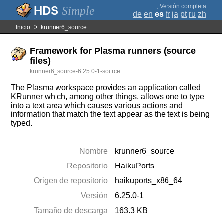
;
Versión completa
Simple
de
en
es
fr
ja
pt
ru
zh
Inicio
krunner6_source
Framework for Plasma runners (source
files)
krunner6_source-6.25.0-1-source
The Plasma workspace provides an application called
KRunner which, among other things, allows one to type
into a text area which causes various actions and
information that match the text appear as the text is being
typed.
Nombre
krunner6_source
Repositorio
HaikuPorts
Origen de repositorio
haikuports_x86_64
Versión
6.25.0-1
Tamaño de descarga
163.3 KB