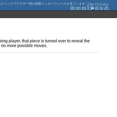
;
フルバージョン
de
en
es
fr
ja
pt
ru
zh
ng player, that piece is turned over to reveal the
re no more possible moves.