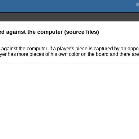
d against the computer (source files)
gainst the computer. If a player's piece is captured by an opposi
layer has more pieces of his own color on the board and there a