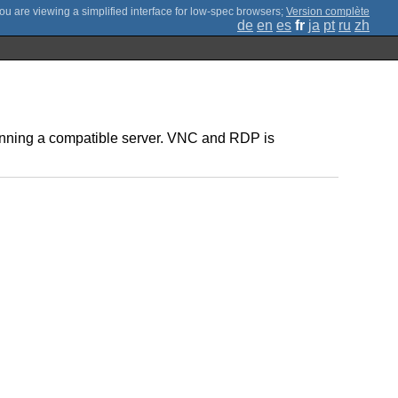
;
Version complète
de
en
es
fr
ja
pt
ru
zh
 running a compatible server. VNC and RDP is