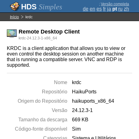
;
Versão completa
Simples
de
en
es
fr
ja
pt
ru
zh
Início
krdc
Remote Desktop Client
krdc-24.12.3-1-x86_64
KRDC is a client application that allows you to view or
even control the desktop session on another machine
that is running a compatible server. VNC and RDP is
supported.
Nome
krdc
Repositório
HaikuPorts
Origem do Repositório
haikuports_x86_64
Versão
24.12.3-1
Tamanho da descarga
669 KB
Código-fonte disponível
Sim
Categorias
Sistema e Utilitários
,