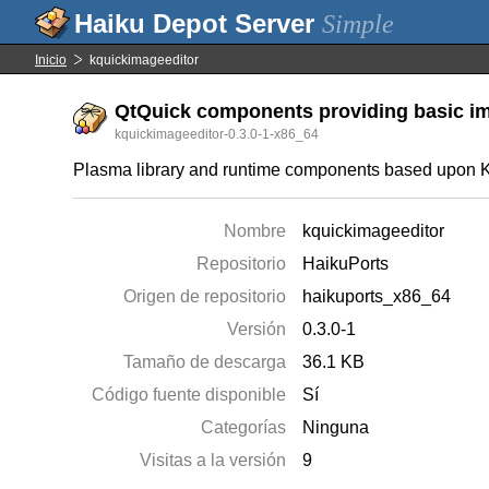
Simple
Inicio
kquickimageeditor
QtQuick components providing basic ima
kquickimageeditor-0.3.0-1-x86_64
Plasma library and runtime components based upon 
Nombre
kquickimageeditor
Repositorio
HaikuPorts
Origen de repositorio
haikuports_x86_64
Versión
0.3.0-1
Tamaño de descarga
36.1 KB
Código fuente disponible
Sí
Categorías
Ninguna
Visitas a la versión
9