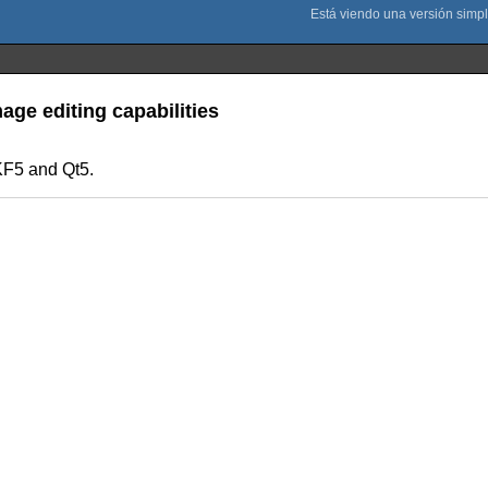
ge editing capabilities
KF5 and Qt5.