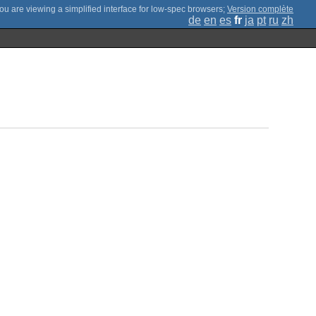
;
Version complète
de
en
es
fr
ja
pt
ru
zh