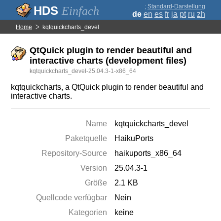
;
Standard-Darstellung
Einfach
de
en
es
fr
ja
pt
ru
zh
Home
kqtquickcharts_devel
QtQuick plugin to render beautiful and
interactive charts (development files)
kqtquickcharts_devel-25.04.3-1-x86_64
kqtquickcharts, a QtQuick plugin to render beautiful and
interactive charts.
Name
kqtquickcharts_devel
Paketquelle
HaikuPorts
Repository-Source
haikuports_x86_64
Version
25.04.3-1
Größe
2.1 KB
Quellcode verfügbar
Nein
Kategorien
keine