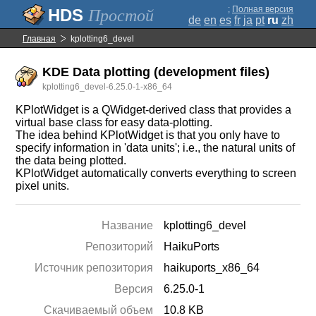
;
Полная версия
Простой
de
en
es
fr
ja
pt
ru
zh
Главная
kplotting6_devel
KDE Data plotting (development files)
kplotting6_devel-6.25.0-1-x86_64
KPlotWidget is a QWidget-derived class that provides a
virtual base class for easy data-plotting.
The idea behind KPlotWidget is that you only have to
specify information in 'data units'; i.e., the natural units of
the data being plotted.
KPlotWidget automatically converts everything to screen
pixel units.
Название
kplotting6_devel
Репозиторий
HaikuPorts
Источник репозитория
haikuports_x86_64
Версия
6.25.0-1
Скачиваемый объем
10.8 KB