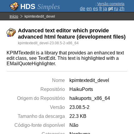
;
Versão completa
Simples
de
en
es
fr
ja
pt
ru
zh
Início
kpimtextedit_devel
Advanced text editor which provide
advanced html feature (development files)
kpimtextedit_devel-23.08.5-2-x86_64
KPIMTextedit is a library that provides an enhanced text
edit class, see TextEdit. This text is highlighted with a
EMailQuoteHighlighter.
Nome
kpimtextedit_devel
Repositório
HaikuPorts
Origem do Repositório
haikuports_x86_64
Versão
23.08.5-2
Tamanho da descarga
22.3 KB
Código-fonte disponível
Não