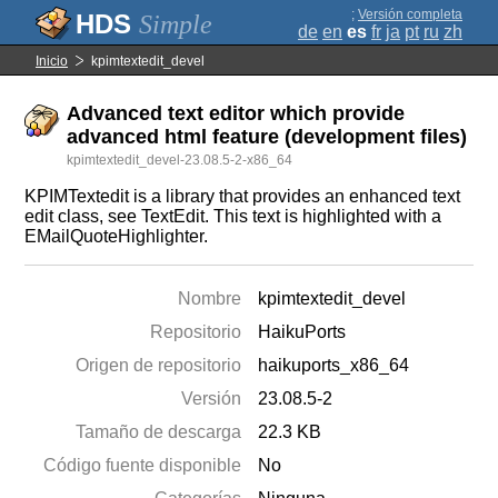
;
Versión completa
Simple
de
en
es
fr
ja
pt
ru
zh
Inicio
kpimtextedit_devel
Advanced text editor which provide
advanced html feature (development files)
kpimtextedit_devel-23.08.5-2-x86_64
KPIMTextedit is a library that provides an enhanced text
edit class, see TextEdit. This text is highlighted with a
EMailQuoteHighlighter.
Nombre
kpimtextedit_devel
Repositorio
HaikuPorts
Origen de repositorio
haikuports_x86_64
Versión
23.08.5-2
Tamaño de descarga
22.3 KB
Código fuente disponible
No