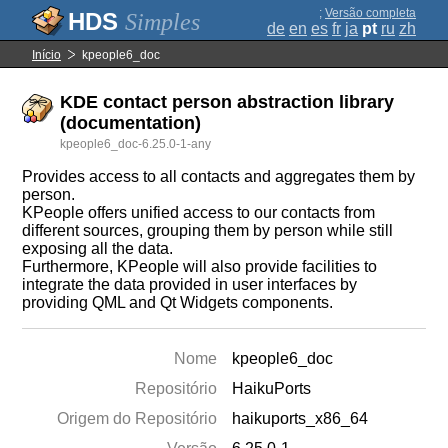
;
Versão completa
Simples
de
en
es
fr
ja
pt
ru
zh
Início
kpeople6_doc
KDE contact person abstraction library
(documentation)
kpeople6_doc-6.25.0-1-any
Provides access to all contacts and aggregates them by
person.
KPeople offers unified access to our contacts from
different sources, grouping them by person while still
exposing all the data.
Furthermore, KPeople will also provide facilities to
integrate the data provided in user interfaces by
providing QML and Qt Widgets components.
Nome
kpeople6_doc
Repositório
HaikuPorts
Origem do Repositório
haikuports_x86_64