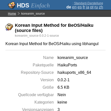
;
Standard-Darstellung
Einfach
de
en
es
fr
ja
pt
ru
zh
Home
koreanim_source
Korean Input Method for BeOS/Haiku
(source files)
koreanim_source-0.0.2-1-source
Korean Input Method for BeOS/Haiku using libhangul
Name
koreanim_source
Paketquelle
HaikuPorts
Repository-Source
haikuports_x86_64
Version
0.0.2-1
Größe
6.5 KB
Quellcode verfügbar
Nein
Kategorien
keine
Versionsanzeigen
3