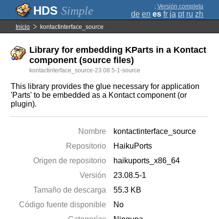
;
Versión completa
Simple
de
en
es
fr
ja
pt
ru
zh
Inicio
kontactinterface_source
Library for embedding KParts in a Kontact
component (source files)
kontactinterface_source-23.08.5-1-source
This library provides the glue necessary for application
'Parts' to be embedded as a Kontact component (or
plugin).
Nombre
kontactinterface_source
Repositorio
HaikuPorts
Origen de repositorio
haikuports_x86_64
Versión
23.08.5-1
Tamaño de descarga
55.3 KB
Código fuente disponible
No