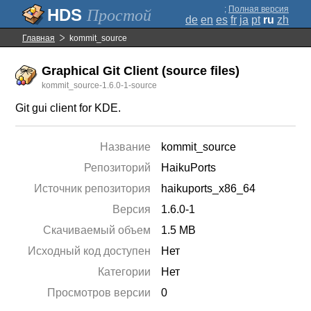
;
Полная версия
Простой
de
en
es
fr
ja
pt
ru
zh
Главная
kommit_source
Graphical Git Client (source files)
kommit_source-1.6.0-1-source
Git gui client for KDE.
Название
kommit_source
Репозиторий
HaikuPorts
Источник репозитория
haikuports_x86_64
Версия
1.6.0-1
Скачиваемый объем
1.5 MB
Исходный код доступен
Нет
Категории
Нет
Просмотров версии
0