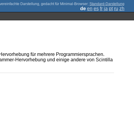
;
Standard-Darstellung
de
en
es
fr
ja
pt
ru
zh
tax-Hervorhebung für mehrere Programmiersprachen.
lammer-Hervorhebung und einige andere von Scintilla