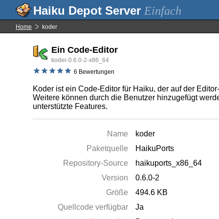
Einfach
Home
koder
Ein Code-Editor
koder-0.6.0-2-x86_64
6 Bewertungen
Koder ist ein Code-Editor für Haiku, der auf der Edi
Weitere können durch die Benutzer hinzugefügt werd
unterstützte Features.
Name
koder
Paketquelle
HaikuPorts
Repository-Source
haikuports_x86_64
Version
0.6.0-2
Größe
494.6 KB
Quellcode verfügbar
Ja