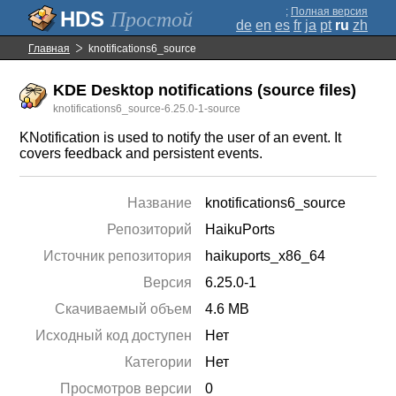
;
Полная версия
Простой
de
en
es
fr
ja
pt
ru
zh
Главная
knotifications6_source
KDE Desktop notifications (source files)
knotifications6_source-6.25.0-1-source
KNotification is used to notify the user of an event. It
covers feedback and persistent events.
Название
knotifications6_source
Репозиторий
HaikuPorts
Источник репозитория
haikuports_x86_64
Версия
6.25.0-1
Скачиваемый объем
4.6 MB
Исходный код доступен
Нет
Категории
Нет
Просмотров версии
0