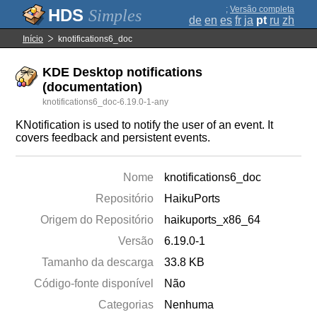
;
Versão completa
Simples
de
en
es
fr
ja
pt
ru
zh
Início
knotifications6_doc
KDE Desktop notifications
(documentation)
knotifications6_doc-6.19.0-1-any
KNotification is used to notify the user of an event. It
covers feedback and persistent events.
Nome
knotifications6_doc
Repositório
HaikuPorts
Origem do Repositório
haikuports_x86_64
Versão
6.19.0-1
Tamanho da descarga
33.8 KB
Código-fonte disponível
Não
Categorias
Nenhuma