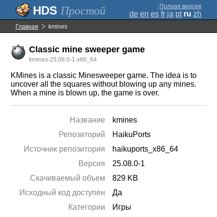
;
Полная версия
Простой
de
en
es
fr
ja
pt
ru
zh
Главная
kmines
Classic mine sweeper game
kmines-25.08.0-1-x86_64
KMines is a classic Minesweeper game. The idea is to
uncover all the squares without blowing up any mines.
When a mine is blown up, the game is over.
Название
kmines
Репозиторий
HaikuPorts
Источник репозитория
haikuports_x86_64
Версия
25.08.0-1
Скачиваемый объем
829 KB
Исходный код доступен
Да
Категории
Игры