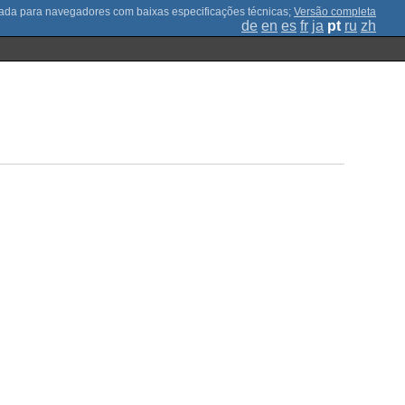
;
Versão completa
de
en
es
fr
ja
pt
ru
zh