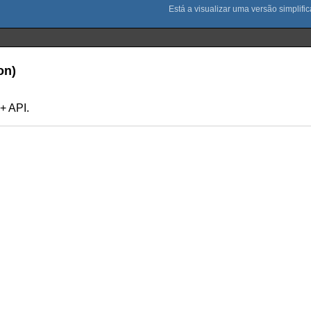
on)
+ API.