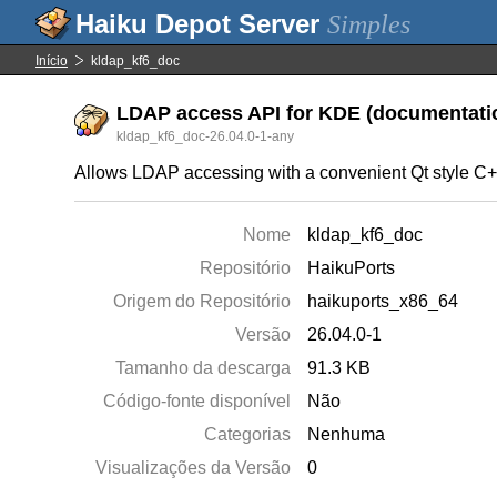
Simples
Início
kldap_kf6_doc
LDAP access API for KDE (documentati
kldap_kf6_doc-26.04.0-1-any
Allows LDAP accessing with a convenient Qt style C+
Nome
kldap_kf6_doc
Repositório
HaikuPorts
Origem do Repositório
haikuports_x86_64
Versão
26.04.0-1
Tamanho da descarga
91.3 KB
Código-fonte disponível
Não
Categorias
Nenhuma
Visualizações da Versão
0